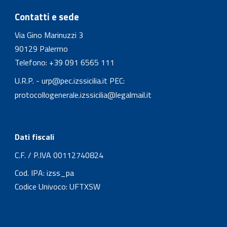
Contatti e sede
Via Gino Marinuzzi 3
90129 Palermo
Telefono:
+39 091 6565 111
U.R.P. - urp@pec.izssicilia.it
PEC:
protocollogenerale.izssicilia@legalmail.it
Dati fiscali
C.F. / P.IVA 00112740824
Cod. IPA:
izss_pa
Codice Univoco: UFTXSW